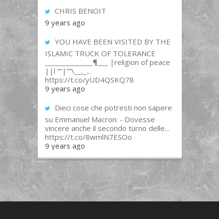
CHRIS BENOIT
9 years ago
YOU HAVE BEEN VISITED BY THE
ISLAMIC TRUCK OF TOLERANCE
______________¶___ |religion of peace
||l “”|””\__,_...
https://t.co/yUD4QSKQ78
9 years ago
Dieci cose che potresti non sapere
su Emmanuel Macron: - Dovesse
vincere anche il secondo turno delle...
https://t.co/8wmlN7ESOo
9 years ago