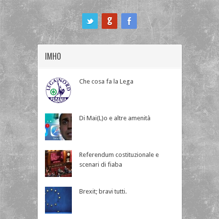
ook
IMHO
Che cosa fa la Lega
Di Mai(L)o e altre amenità
Referendum costituzionale e
scenari di fiaba
Brexit; bravi tutti.