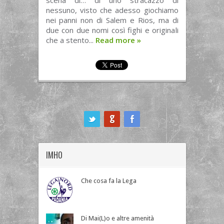
scena di… di uno stracazzo di
nessuno, visto che adesso giochiamo
nei panni non di Salem e Rios, ma di
due con due nomi così fighi e originali
che a stento...
Read more
»
ook
IMHO
Che cosa fa la Lega
Di Mai(L)o e altre amenità