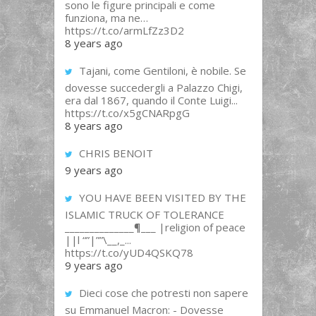
sono le figure principali e come
funziona, ma ne…
https://t.co/armLfZz3D2
8 years ago
Tajani, come Gentiloni, è nobile. Se
dovesse succedergli a Palazzo Chigi,
era dal 1867, quando il Conte Luigi...
https://t.co/x5gCNARpgG
8 years ago
CHRIS BENOIT
9 years ago
YOU HAVE BEEN VISITED BY THE
ISLAMIC TRUCK OF TOLERANCE
______________¶___ |religion of peace
||l “”|””\__,_...
https://t.co/yUD4QSKQ78
9 years ago
Dieci cose che potresti non sapere
su Emmanuel Macron: - Dovesse