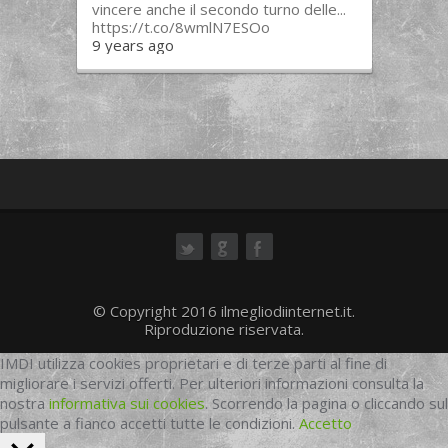
vincere anche il secondo turno delle...
https://t.co/8wmlN7ESOo
9 years ago
ok
© Copyright 2016 ilmegliodiinternet.it.
Riproduzione riservata.
IMDI utilizza cookies proprietari e di terze parti al fine di
migliorare i servizi offerti. Per ulteriori informazioni consulta la
nostra
informativa sui cookies
. Scorrendo la pagina o cliccando sul
pulsante a fianco accetti tutte le condizioni.
Accetto