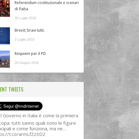
Referendum costituzionale e scenari
di fiaba
30 Luglio 2016
Brexit; bravi tutti.
2 Luglio 2016
Requiem per il PD
20 Giugno 2016
ENT TWEETS
l Governo in Italia è come la primiera
copa: tutti sanno quali sono le figure
ncipali e come funziona, ma ne…
ps://t.co/armLfZz3D2