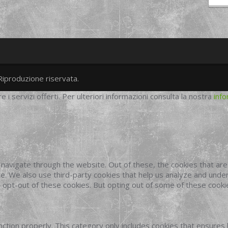
Riproduzione riservata.
twitter
googleplus
facebook
re i servizi offerti. Per ulteriori informazioni consulta la nostra
info
navigate through the website. Out of these, the cookies that ar
site. We also use third-party cookies that help us analyze and und
o opt-out of these cookies. But opting out of some of these cook
ction properly. This category only includes cookies that ensures 