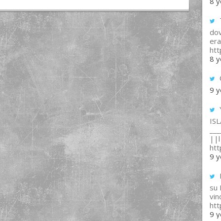
8 y
T
dov
era
ht
8 y
9 y
IS
___
||l 
ht
9 y
su
vin
ht
9 y