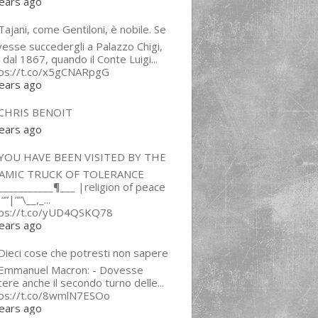
ears ago
ajani, come Gentiloni, è nobile. Se
esse succedergli a Palazzo Chigi,
 dal 1867, quando il Conte Luigi...
tps://t.co/x5gCNARpgG
ears ago
CHRIS BENOIT
ears ago
YOU HAVE BEEN VISITED BY THE
LAMIC TRUCK OF TOLERANCE
___________¶___ |religion of peace
“”|””\__,_...
tps://t.co/yUD4QSKQ78
ears ago
Dieci cose che potresti non sapere
 Emmanuel Macron: - Dovesse
cere anche il secondo turno delle...
tps://t.co/8wmlN7ESOo
ears ago