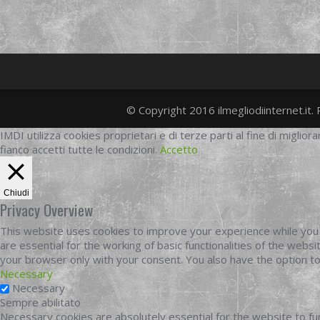
© Copyright 2016 ilmegliodiinternet.it. 
IMDI utilizza cookies proprietari e di terze parti al fine di migliora
fianco accetti tutte le condizioni.
Accetto
Chiudi
Privacy Overview
This website uses cookies to improve your experience while you 
are essential for the working of basic functionalities of the web
your browser only with your consent. You also have the option t
Necessary
Necessary
Sempre abilitato
Necessary cookies are absolutely essential for the website to fun