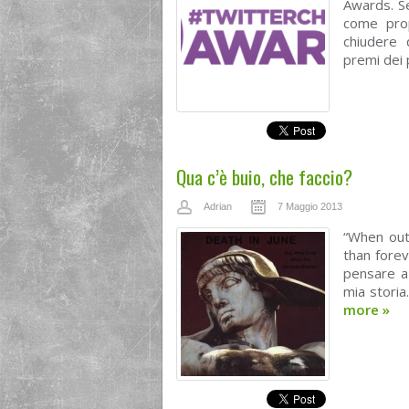
Awards. S
come prop
chiudere 
premi dei p
Qua c’è buio, che faccio?
Adrian
7 Maggio 2013
“When out 
than forev
pensare a 
mia stori
more
»