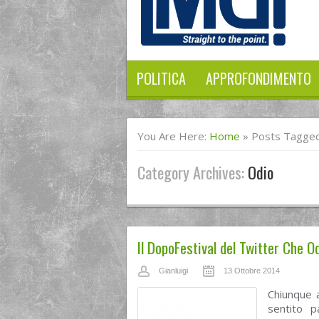
POLITICA
APPROFONDIMENTO
You Are Here:
Home
»
Posts Tagged
Category Archives:
Odio
Il DopoFestival del Twitter Che O
Gianluigi
13 Ottobre 2014
Chiunque 
sentito 