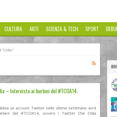
CULTURA
ARTI
SCIENZA & TECH
SPORT
DEBU
twitter
googleplus
facebook
 "odio"
IM
dia – Intervista ai burloni del #TCOA14.
abbia un account Twitter nelle ultime settimane avrà
parlare del #TCOA14, ovvero i Twitter Che Odia