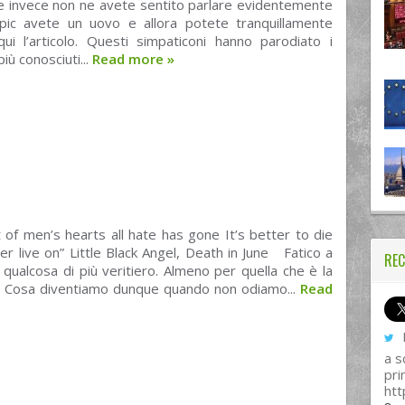
e invece non ne avete sentito parlare evidentemente
ic avete un uovo e allora potete tranquillamente
qui l’articolo. Questi simpaticoni hanno parodiato i
iù conosciuti...
Read more
»
of men’s hearts all hate has gone It’s better to die
er live on” Little Black Angel, Death in June Fatico a
REC
qualcosa di più veritiero. Almeno per quella che è la
a. Cosa diventiamo dunque quando non odiamo...
Read
I
a s
pri
htt