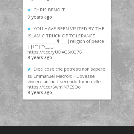
CHRIS BENOIT
9 years ago
YOU HAVE BEEN VISITED BY THE
ISLAMIC TRUCK OF TOLERANCE
______________¶___ |religion of peace
||l “”|””\__,_...
https://t.co/yUD4QSKQ78
9 years ago
Dieci cose che potresti non sapere
su Emmanuel Macron: - Dovesse
vincere anche il secondo turno delle...
https://t.co/8wmlN7ESOo
9 years ago