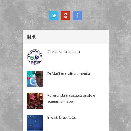
ook
IMHO
Che cosa fa la Lega
Di Mai(L)o e altre amenità
Referendum costituzionale e
scenari di fiaba
Brexit; bravi tutti.