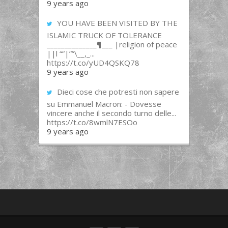
9 years ago
YOU HAVE BEEN VISITED BY THE
ISLAMIC TRUCK OF TOLERANCE
______________¶___ |religion of peace
||l “”|””\__,_...
https://t.co/yUD4QSKQ78
9 years ago
Dieci cose che potresti non sapere
su Emmanuel Macron: - Dovesse
vincere anche il secondo turno delle...
https://t.co/8wmlN7ESOo
9 years ago