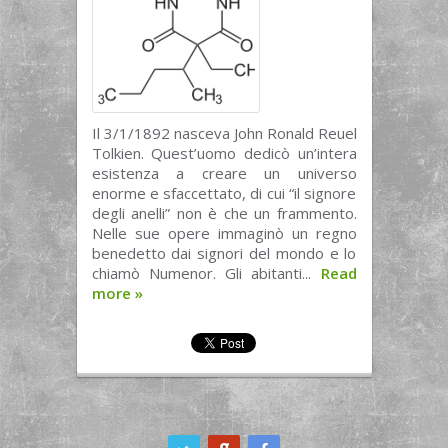
Il 3/1/1892 nasceva John Ronald Reuel
Tolkien. Quest’uomo dedicò un’intera
esistenza a creare un universo
enorme e sfaccettato, di cui “il signore
degli anelli” non è che un frammento.
Nelle sue opere immaginò un regno
benedetto dai signori del mondo e lo
chiamò Numenor. Gli abitanti...
Read
more
»
ook