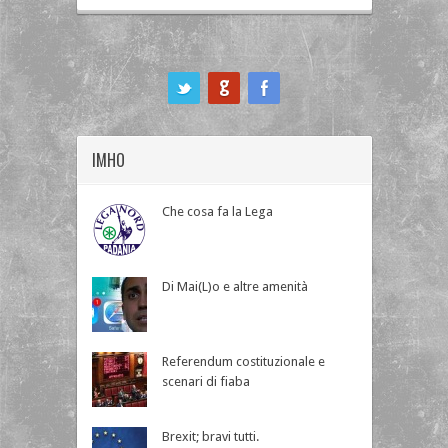
ook
IMHO
Che cosa fa la Lega
Di Mai(L)o e altre amenità
Referendum costituzionale e
scenari di fiaba
Brexit; bravi tutti.