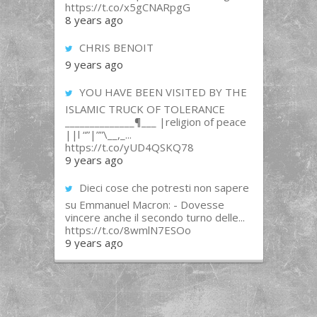
https://t.co/x5gCNARpgG
8 years ago
CHRIS BENOIT
9 years ago
YOU HAVE BEEN VISITED BY THE
ISLAMIC TRUCK OF TOLERANCE
______________¶___ |religion of peace
||l “”|””\__,_...
https://t.co/yUD4QSKQ78
9 years ago
Dieci cose che potresti non sapere
su Emmanuel Macron: - Dovesse
vincere anche il secondo turno delle...
https://t.co/8wmlN7ESOo
9 years ago