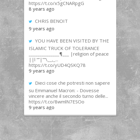
https://t.co/x5gCNARpgG
8 years ago
CHRIS BENOIT
9 years ago
YOU HAVE BEEN VISITED BY THE
ISLAMIC TRUCK OF TOLERANCE
______________¶___ |religion of peace
||l “”|””\__,_...
https://t.co/yUD4QSKQ78
9 years ago
Dieci cose che potresti non sapere
su Emmanuel Macron: - Dovesse
vincere anche il secondo turno delle...
https://t.co/8wmlN7ESOo
9 years ago