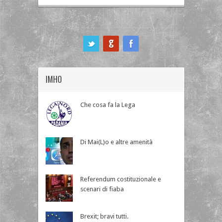
ook
IMHO
Che cosa fa la Lega
Di Mai(L)o e altre amenità
Referendum costituzionale e
scenari di fiaba
Brexit; bravi tutti.