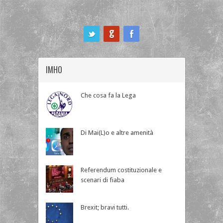
ook
IMHO
Che cosa fa la Lega
Di Mai(L)o e altre amenità
Referendum costituzionale e
scenari di fiaba
Brexit; bravi tutti.