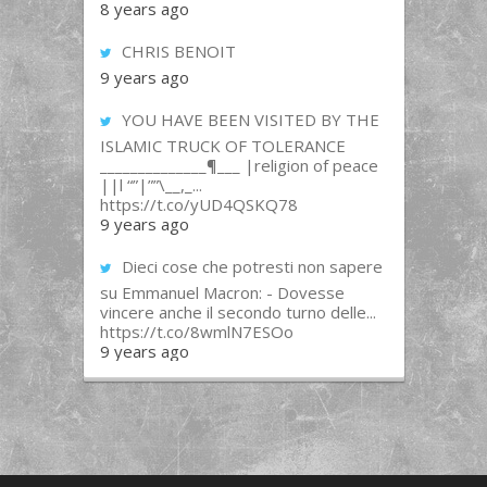
8 years ago
CHRIS BENOIT
9 years ago
YOU HAVE BEEN VISITED BY THE
ISLAMIC TRUCK OF TOLERANCE
______________¶___ |religion of peace
||l “”|””\__,_...
https://t.co/yUD4QSKQ78
9 years ago
Dieci cose che potresti non sapere
su Emmanuel Macron: - Dovesse
vincere anche il secondo turno delle...
https://t.co/8wmlN7ESOo
9 years ago