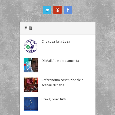
ook
IMHO
Che cosa fa la Lega
Di Mai(L)o e altre amenità
Referendum costituzionale e
scenari di fiaba
Brexit; bravi tutti.