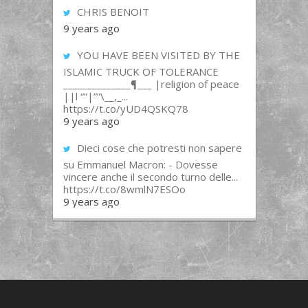
CHRIS BENOIT
9 years ago
YOU HAVE BEEN VISITED BY THE
ISLAMIC TRUCK OF TOLERANCE
______________¶___ |religion of peace
||l “”|””\__,_...
https://t.co/yUD4QSKQ78
9 years ago
Dieci cose che potresti non sapere
su Emmanuel Macron: - Dovesse
vincere anche il secondo turno delle...
https://t.co/8wmlN7ESOo
9 years ago