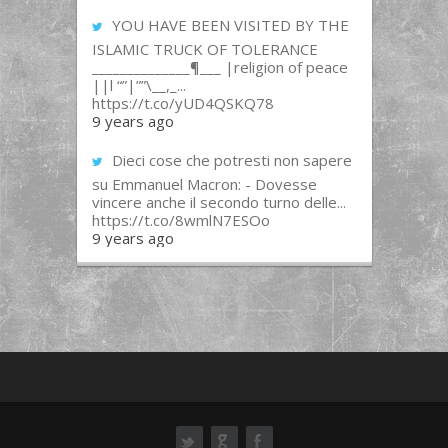
YOU HAVE BEEN VISITED BY THE
ISLAMIC TRUCK OF TOLERANCE
______________¶___ |religion of peace
||l “”|””\__,_...
https://t.co/yUD4QSKQ78
9 years ago
Dieci cose che potresti non sapere
su Emmanuel Macron: - Dovesse
vincere anche il secondo turno delle...
https://t.co/8wmlN7ESOo
9 years ago