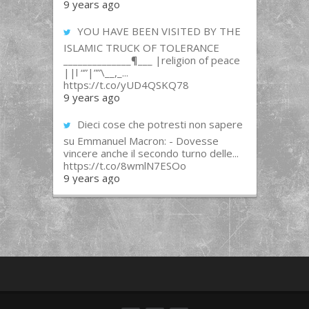
9 years ago
YOU HAVE BEEN VISITED BY THE
ISLAMIC TRUCK OF TOLERANCE
______________¶___ |religion of peace
||l “”|””\__,_...
https://t.co/yUD4QSKQ78
9 years ago
Dieci cose che potresti non sapere
su Emmanuel Macron: - Dovesse
vincere anche il secondo turno delle...
https://t.co/8wmlN7ESOo
9 years ago