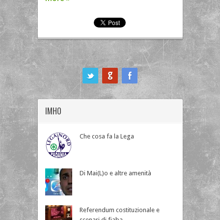
ook
IMHO
Che cosa fa la Lega
Di Mai(L)o e altre amenità
Referendum costituzionale e
scenari di fiaba