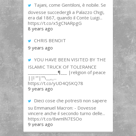
Tajani, come Gentiloni, è nobile. Se
dovesse succedergli a Palazzo Chigi,
era dal 1867, quando il Conte Luigi...
https://t.co/x5gCNARpgG
8 years ago
CHRIS BENOIT
9 years ago
YOU HAVE BEEN VISITED BY THE
ISLAMIC TRUCK OF TOLERANCE
______________¶___ |religion of peace
||l “”|””\__,_...
https://t.co/yUD4QSKQ78
9 years ago
Dieci cose che potresti non sapere
su Emmanuel Macron: - Dovesse
vincere anche il secondo turno delle...
https://t.co/8wmlN7ESOo
9 years ago