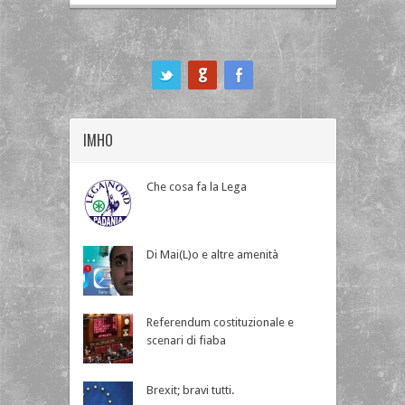
ook
IMHO
Che cosa fa la Lega
Di Mai(L)o e altre amenità
Referendum costituzionale e
scenari di fiaba
Brexit; bravi tutti.