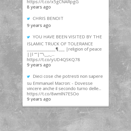
https://t.co/x5gCNARpgG
8 years ago
CHRIS BENOIT
9 years ago
YOU HAVE BEEN VISITED BY THE
ISLAMIC TRUCK OF TOLERANCE
______________¶___ |religion of peace
||l “”|””\__,_...
https://t.co/yUD4QSKQ78
9 years ago
Dieci cose che potresti non sapere
su Emmanuel Macron: - Dovesse
vincere anche il secondo turno delle...
https://t.co/8wmlN7ESOo
9 years ago