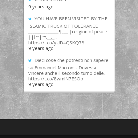
9 years ago
YOU HAVE BEEN VISITED BY THE
ISLAMIC TRUCK OF TOLERANCE
______________¶___ |religion of peace
||l “”|””\__,_...
https://t.co/yUD4QSKQ78
9 years ago
Dieci cose che potresti non sapere
su Emmanuel Macron: - Dovesse
vincere anche il secondo turno delle...
https://t.co/8wmlN7ESOo
9 years ago