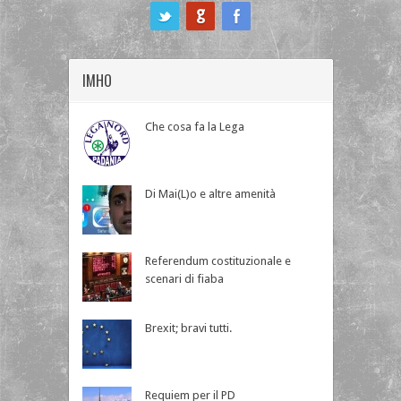
ook
IMHO
Che cosa fa la Lega
Di Mai(L)o e altre amenità
Referendum costituzionale e
scenari di fiaba
Brexit; bravi tutti.
Requiem per il PD