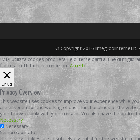
© Copyright 2016 ilmegliodiinternet.it. 
IMDI utilizza cookies proprietari e di terze parti al fine di migliora
fianco accetti tutte le condizioni.
Accetto
Chiudi
Privacy Overview
This website uses cookies to improve your experience while you 
are essential for the working of basic functionalities of the web
your browser only with your consent. You also have the option t
Necessary
Necessary
Sempre abilitato
Necessary cookies are absolutely essential for the website to fun