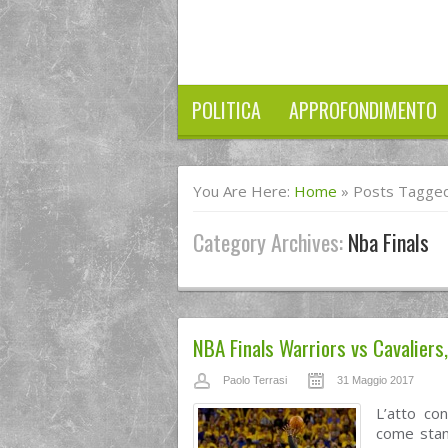
POLITICA
APPROFONDIMENTO
You Are Here:
Home
»
Posts Tagged
Category Archives:
Nba Finals
NBA Finals Warriors vs Cavaliers,
Paolo Terrasi
31 Maggio 2017
L’atto co
come stan