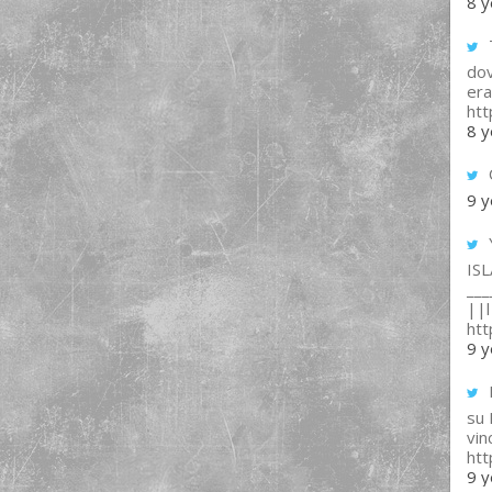
8 y
T
dov
era
ht
8 y
9 y
IS
___
||l 
ht
9 y
su
vin
ht
9 y