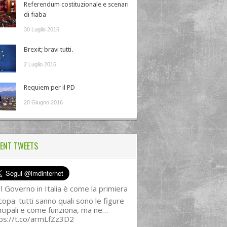
Referendum costituzionale e scenari
di fiaba
30 Luglio 2016
Brexit; bravi tutti.
2 Luglio 2016
Requiem per il PD
20 Giugno 2016
ENT TWEETS
l Governo in Italia è come la primiera
copa: tutti sanno quali sono le figure
ncipali e come funziona, ma ne…
ps://t.co/armLfZz3D2