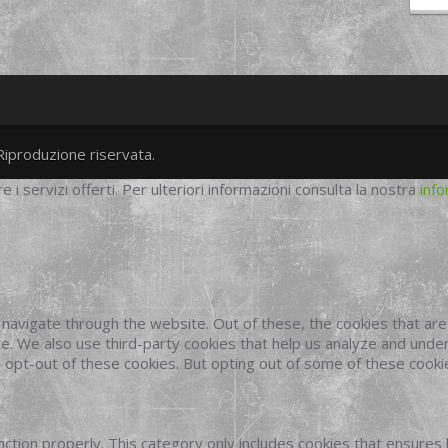
Riproduzione riservata.
twitter
googleplus
facebook
re i servizi offerti. Per ulteriori informazioni consulta la nostra
info
navigate through the website. Out of these, the cookies that ar
site. We also use third-party cookies that help us analyze and und
o opt-out of these cookies. But opting out of some of these cook
ction properly. This category only includes cookies that ensures 