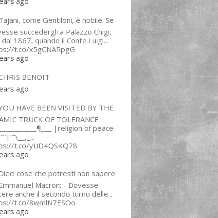
ears ago
ajani, come Gentiloni, è nobile. Se
esse succedergli a Palazzo Chigi,
 dal 1867, quando il Conte Luigi...
tps://t.co/x5gCNARpgG
ears ago
CHRIS BENOIT
ears ago
YOU HAVE BEEN VISITED BY THE
LAMIC TRUCK OF TOLERANCE
___________¶___ |religion of peace
“”|””\__,_...
tps://t.co/yUD4QSKQ78
ears ago
Dieci cose che potresti non sapere
 Emmanuel Macron: - Dovesse
cere anche il secondo turno delle...
tps://t.co/8wmlN7ESOo
ears ago