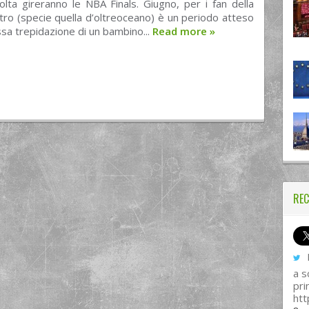
volta gireranno le NBA Finals. Giugno, per i fan della
tro (specie quella d’oltreoceano) è un periodo atteso
ssa trepidazione di un bambino...
Read more
»
REC
I
a s
pri
htt