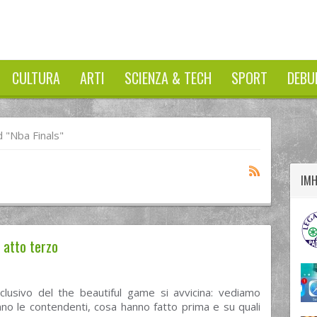
CULTURA
ARTI
SCIENZA & TECH
SPORT
DEBU
twitter
googleplus
facebook
 "nba Finals"
IM
 atto terzo
nclusivo del the beautiful game si avvicina: vediamo
no le contendenti, cosa hanno fatto prima e su quali