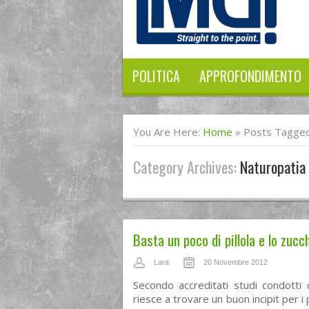
POLITICA
APPROFONDIMENTO
You Are Here:
Home
»
Posts Tagged
Category Archives:
Naturopatia
Basta un poco di pillola e lo zucc
Lara
20 Novembre 2012
Secondo accreditati studi condott
riesce a trovare un buon incipit per i 