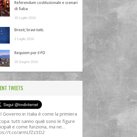
Referendum costituzionale e scenari
di fiaba
30 Luglio 2016
Brexit; bravi tutti.
2 Luglio 2016
Requiem per il PD
20 Giugno 2016
ENT TWEETS
l Governo in Italia è come la primiera
copa: tutti sanno quali sono le figure
ncipali e come funziona, ma ne…
ps://t.co/armLfZz3D2