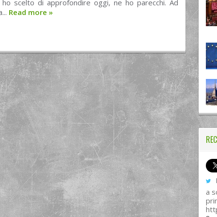
 ho scelto di approfondire oggi, ne ho parecchi. Ad
...
Read more
»
REC
I
a s
pri
htt