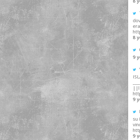
8 y
T
dov
era
ht
8 y
9 y
IS
___
||l 
ht
9 y
su
vin
ht
9 y