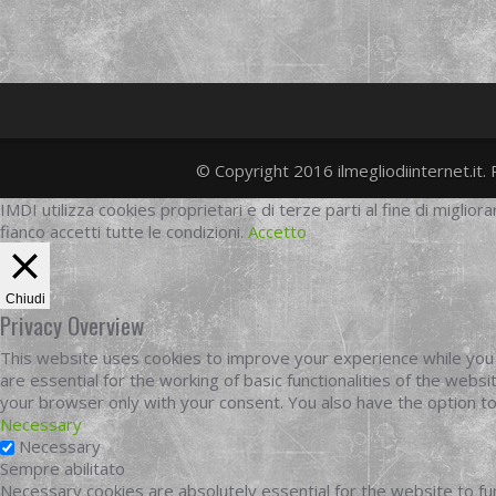
© Copyright 2016 ilmegliodiinternet.it. 
IMDI utilizza cookies proprietari e di terze parti al fine di migliora
fianco accetti tutte le condizioni.
Accetto
Chiudi
Privacy Overview
This website uses cookies to improve your experience while you 
are essential for the working of basic functionalities of the web
your browser only with your consent. You also have the option t
Necessary
Necessary
Sempre abilitato
Necessary cookies are absolutely essential for the website to fun