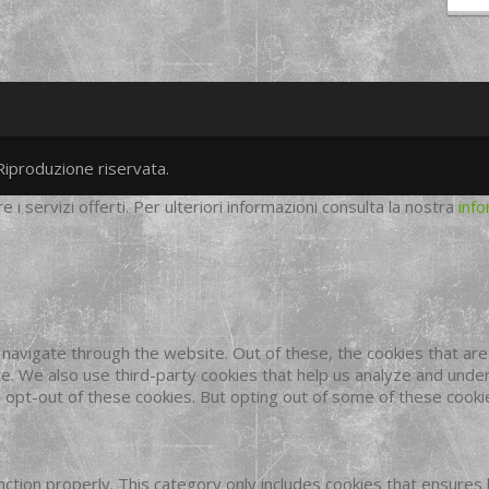
Riproduzione riservata.
twitter
googleplus
facebook
re i servizi offerti. Per ulteriori informazioni consulta la nostra
info
navigate through the website. Out of these, the cookies that ar
site. We also use third-party cookies that help us analyze and und
o opt-out of these cookies. But opting out of some of these cook
ction properly. This category only includes cookies that ensures 