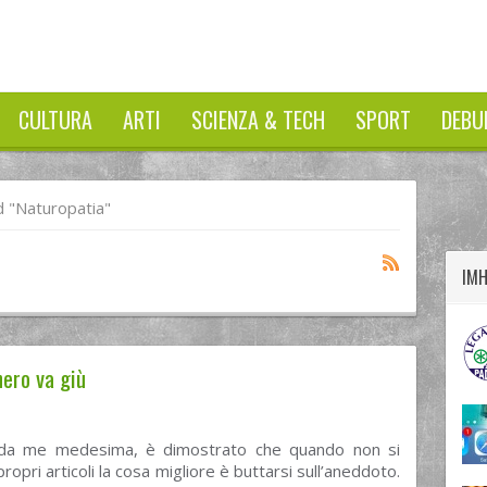
CULTURA
ARTI
SCIENZA & TECH
SPORT
DEBU
twitter
googleplus
facebook
 "naturopatia"
IM
hero va giù
i da me medesima, è dimostrato che quando non si
propri articoli la cosa migliore è buttarsi sull’aneddoto.