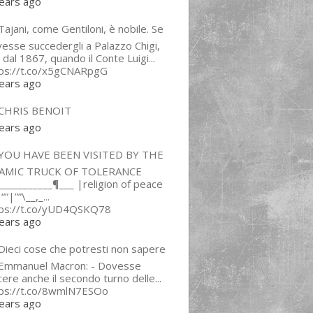
ears ago
ajani, come Gentiloni, è nobile. Se
esse succedergli a Palazzo Chigi,
 dal 1867, quando il Conte Luigi...
tps://t.co/x5gCNARpgG
ears ago
CHRIS BENOIT
ears ago
YOU HAVE BEEN VISITED BY THE
LAMIC TRUCK OF TOLERANCE
___________¶___ |religion of peace
“”|””\__,_...
tps://t.co/yUD4QSKQ78
ears ago
Dieci cose che potresti non sapere
 Emmanuel Macron: - Dovesse
cere anche il secondo turno delle...
tps://t.co/8wmlN7ESOo
ears ago