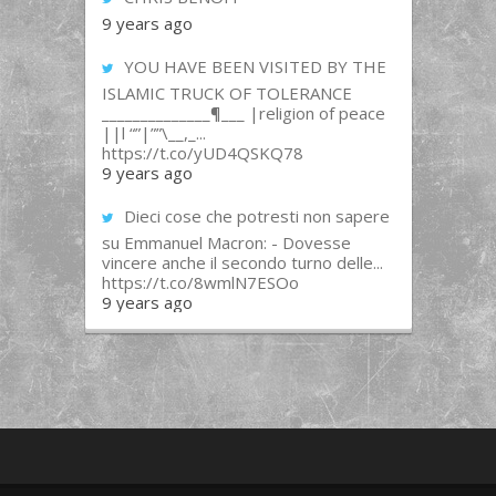
9 years ago
YOU HAVE BEEN VISITED BY THE
ISLAMIC TRUCK OF TOLERANCE
______________¶___ |religion of peace
||l “”|””\__,_...
https://t.co/yUD4QSKQ78
9 years ago
Dieci cose che potresti non sapere
su Emmanuel Macron: - Dovesse
vincere anche il secondo turno delle...
https://t.co/8wmlN7ESOo
9 years ago