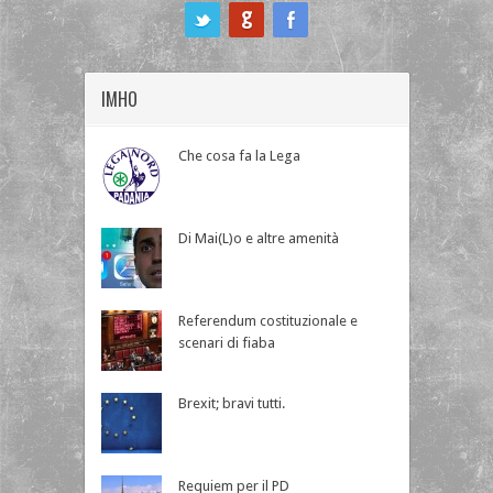
ook
IMHO
Che cosa fa la Lega
Di Mai(L)o e altre amenità
Referendum costituzionale e
scenari di fiaba
Brexit; bravi tutti.
Requiem per il PD