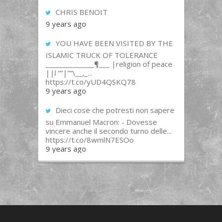
CHRIS BENOIT
9 years ago
YOU HAVE BEEN VISITED BY THE
ISLAMIC TRUCK OF TOLERANCE
______________¶___ |religion of peace
||l “”|””\__,_...
https://t.co/yUD4QSKQ78
9 years ago
Dieci cose che potresti non sapere
su Emmanuel Macron: - Dovesse
vincere anche il secondo turno delle...
https://t.co/8wmlN7ESOo
9 years ago