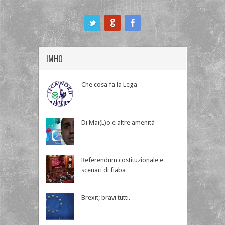
ook
IMHO
Che cosa fa la Lega
Di Mai(L)o e altre amenità
Referendum costituzionale e
scenari di fiaba
Brexit; bravi tutti.