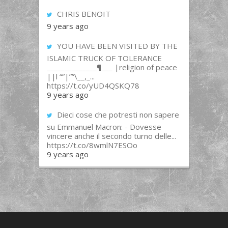
CHRIS BENOIT
9 years ago
YOU HAVE BEEN VISITED BY THE
ISLAMIC TRUCK OF TOLERANCE
______________¶___ |religion of peace
||l “”|””\__,_...
https://t.co/yUD4QSKQ78
9 years ago
Dieci cose che potresti non sapere
su Emmanuel Macron: - Dovesse
vincere anche il secondo turno delle...
https://t.co/8wmlN7ESOo
9 years ago