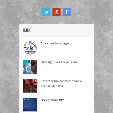
ook
IMHO
Che cosa fa la Lega
Di Mai(L)o e altre amenità
Referendum costituzionale e
scenari di fiaba
Brexit; bravi tutti.