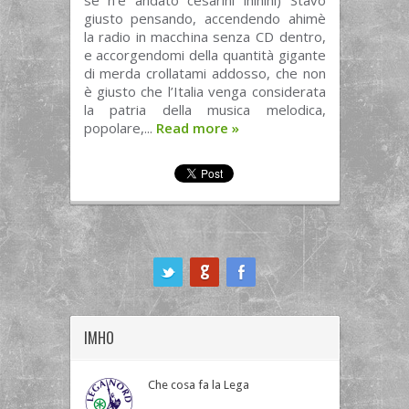
se n’è andato cesarini ihihihi) Stavo
giusto pensando, accendendo ahimè
la radio in macchina senza CD dentro,
e accorgendomi della quantità gigante
di merda crollatami addosso, che non
è giusto che l’Italia venga considerata
la patria della musica melodica,
popolare,...
Read more
»
ook
IMHO
Che cosa fa la Lega