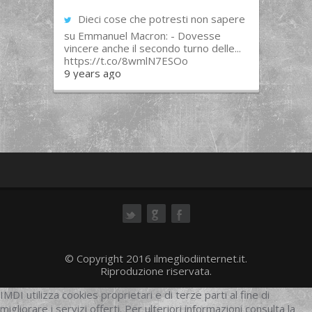
Dieci cose che potresti non sapere
su Emmanuel Macron: - Dovesse
vincere anche il secondo turno delle...
https://t.co/8wmlN7ESOo
9 years ago
ok
© Copyright 2016 ilmegliodiinternet.it.
Riproduzione riservata.
IMDI utilizza cookies proprietari e di terze parti al fine di
migliorare i servizi offerti. Per ulteriori informazioni consulta la