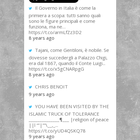
Il Governo in Italia è come la
primiera a scopa: tutti sanno quali
sono le figure principali e come
funziona, ma ne…
https://t.co/armLfZz3D2
8 years ago
Tajani, come Gentiloni, è nobile. Se
dovesse succedergli a Palazzo Chigi,
era dal 1867, quando il Conte Luigi...
https://t.co/x5gCNARpgG
8 years ago
CHRIS BENOIT
9 years ago
YOU HAVE BEEN VISITED BY THE
ISLAMIC TRUCK OF TOLERANCE
______________¶___ |religion of peace
||l “”|””\__,_...
https://t.co/yUD4QSKQ78
9 years ago