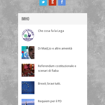
ook
IMHO
Che cosa fa la Lega
Di Mai(L)o e altre amenità
Referendum costituzionale e
scenari di fiaba
Brexit; bravi tutti.
Requiem per il PD