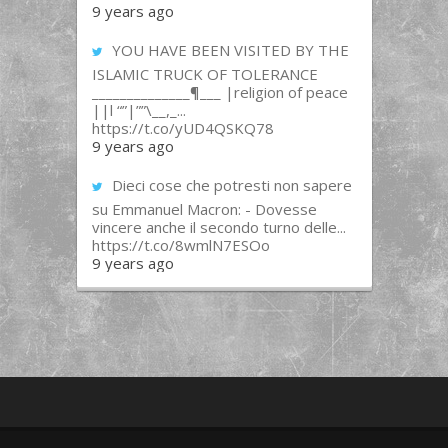
9 years ago
YOU HAVE BEEN VISITED BY THE
ISLAMIC TRUCK OF TOLERANCE
______________¶___ |religion of peace
||l “”|””\__,_...
https://t.co/yUD4QSKQ78
9 years ago
Dieci cose che potresti non sapere
su Emmanuel Macron: - Dovesse
vincere anche il secondo turno delle...
https://t.co/8wmlN7ESOo
9 years ago