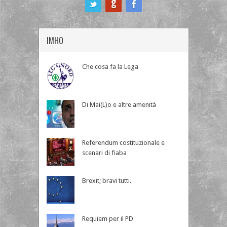
ook
IMHO
Che cosa fa la Lega
Di Mai(L)o e altre amenità
Referendum costituzionale e
scenari di fiaba
Brexit; bravi tutti.
Requiem per il PD