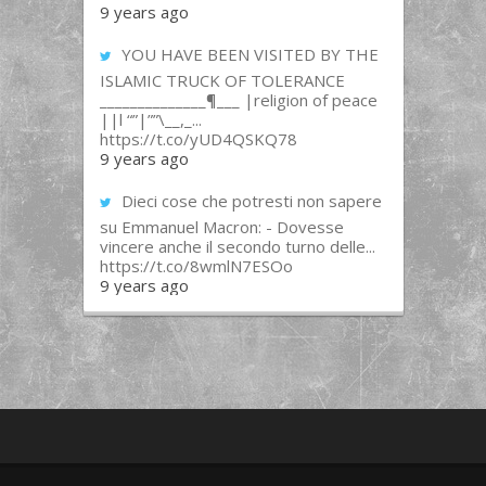
9 years ago
YOU HAVE BEEN VISITED BY THE
ISLAMIC TRUCK OF TOLERANCE
______________¶___ |religion of peace
||l “”|””\__,_...
https://t.co/yUD4QSKQ78
9 years ago
Dieci cose che potresti non sapere
su Emmanuel Macron: - Dovesse
vincere anche il secondo turno delle...
https://t.co/8wmlN7ESOo
9 years ago