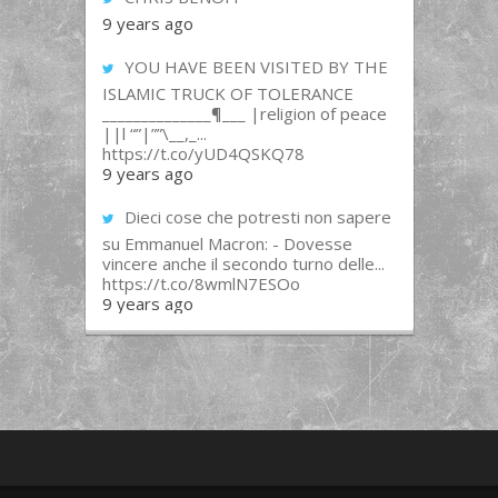
9 years ago
YOU HAVE BEEN VISITED BY THE
ISLAMIC TRUCK OF TOLERANCE
______________¶___ |religion of peace
||l “”|””\__,_...
https://t.co/yUD4QSKQ78
9 years ago
Dieci cose che potresti non sapere
su Emmanuel Macron: - Dovesse
vincere anche il secondo turno delle...
https://t.co/8wmlN7ESOo
9 years ago