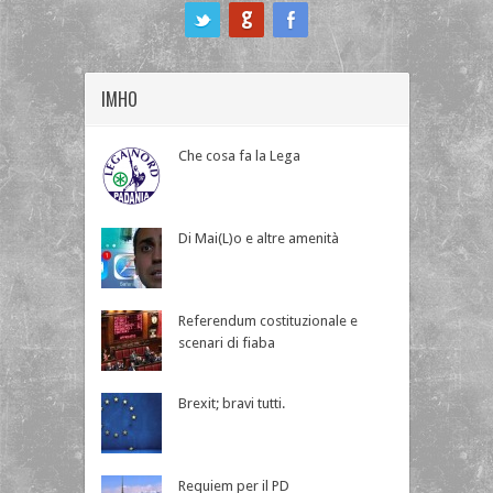
ook
IMHO
Che cosa fa la Lega
Di Mai(L)o e altre amenità
Referendum costituzionale e
scenari di fiaba
Brexit; bravi tutti.
Requiem per il PD