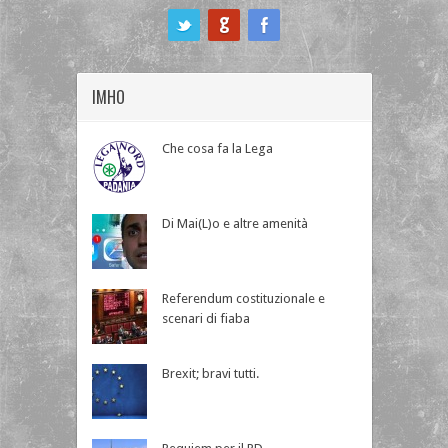
ook
IMHO
Che cosa fa la Lega
Di Mai(L)o e altre amenità
Referendum costituzionale e
scenari di fiaba
Brexit; bravi tutti.