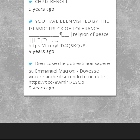
CHRIS BENOIT
9 years ago
YOU HAVE BEEN VISITED BY THE
ISLAMIC TRUCK OF TOLERANCE
______________¶___ |religion of peace
||l “”|””\__,_...
https://t.co/yUD4QSKQ78
9 years ago
Dieci cose che potresti non sapere
su Emmanuel Macron: - Dovesse
vincere anche il secondo turno delle...
https://t.co/8wmlN7ESOo
9 years ago