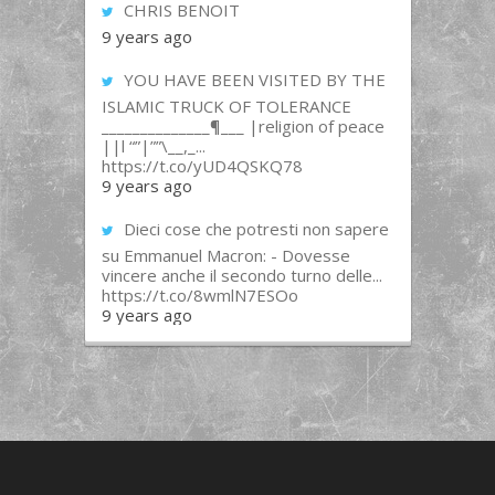
CHRIS BENOIT
9 years ago
YOU HAVE BEEN VISITED BY THE
ISLAMIC TRUCK OF TOLERANCE
______________¶___ |religion of peace
||l “”|””\__,_...
https://t.co/yUD4QSKQ78
9 years ago
Dieci cose che potresti non sapere
su Emmanuel Macron: - Dovesse
vincere anche il secondo turno delle...
https://t.co/8wmlN7ESOo
9 years ago