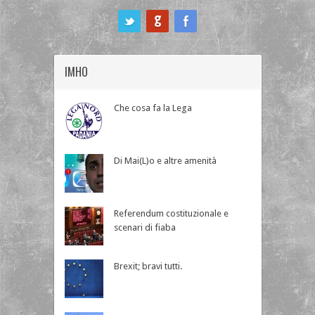
ook
IMHO
Che cosa fa la Lega
Di Mai(L)o e altre amenità
Referendum costituzionale e
scenari di fiaba
Brexit; bravi tutti.