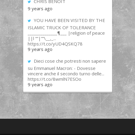
CHRIS BENOIT
9 years ago
YOU HAVE BEEN VISITED BY THE
ISLAMIC TRUCK OF TOLERANCE
______________¶___ |religion of peace
||l “”|””\__,_...
https://t.co/yUD4QSKQ78
9 years ago
Dieci cose che potresti non sapere
su Emmanuel Macron: - Dovesse
vincere anche il secondo turno delle...
https://t.co/8wmlN7ESOo
9 years ago