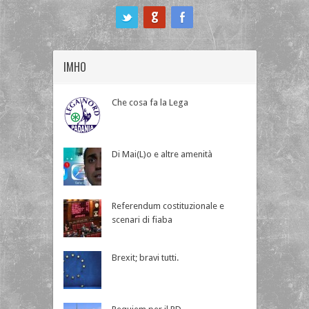
ook
IMHO
Che cosa fa la Lega
Di Mai(L)o e altre amenità
Referendum costituzionale e
scenari di fiaba
Brexit; bravi tutti.