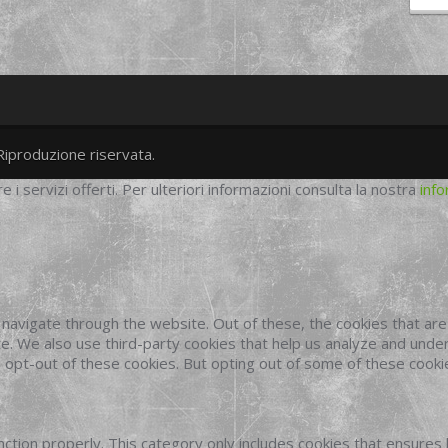
Riproduzione riservata.
twitter
googleplus
facebook
re i servizi offerti. Per ulteriori informazioni consulta la nostra
info
navigate through the website. Out of these, the cookies that ar
site. We also use third-party cookies that help us analyze and und
o opt-out of these cookies. But opting out of some of these cook
ction properly. This category only includes cookies that ensures 