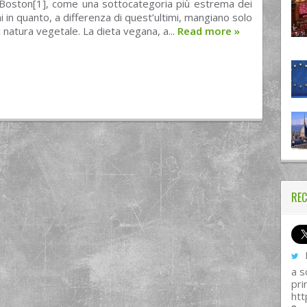
 Boston[1], come una sottocategoria più estrema dei
i in quanto, a differenza di quest’ultimi, mangiano solo
i natura vegetale. La dieta vegana, a...
Read more
»
REC
I
a s
pri
htt