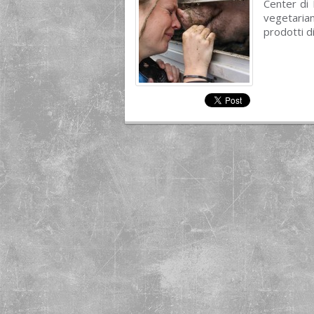
Center di
vegetarian
prodotti d