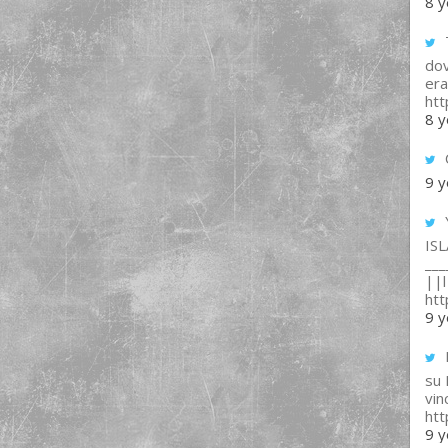
8 y
T
dov
era
ht
8 y
9 y
IS
___
||l 
ht
9 y
su
vin
ht
9 y