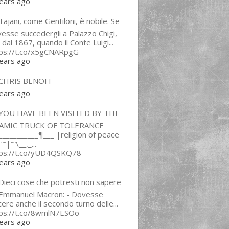
ears ago
ajani, come Gentiloni, è nobile. Se
esse succedergli a Palazzo Chigi,
 dal 1867, quando il Conte Luigi...
tps://t.co/x5gCNARpgG
ears ago
CHRIS BENOIT
ears ago
YOU HAVE BEEN VISITED BY THE
LAMIC TRUCK OF TOLERANCE
___________¶___ |religion of peace
“”|””\__,_...
tps://t.co/yUD4QSKQ78
ears ago
Dieci cose che potresti non sapere
 Emmanuel Macron: - Dovesse
cere anche il secondo turno delle...
tps://t.co/8wmlN7ESOo
ears ago