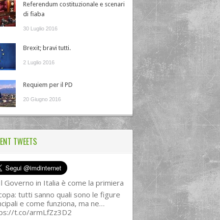
Referendum costituzionale e scenari
di fiaba
30 Luglio 2016
Brexit; bravi tutti.
2 Luglio 2016
Requiem per il PD
20 Giugno 2016
ENT TWEETS
l Governo in Italia è come la primiera
copa: tutti sanno quali sono le figure
ncipali e come funziona, ma ne…
ps://t.co/armLfZz3D2