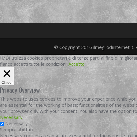
© Copyright 2016 ilmegliodiinternet.it. 
IMDI utilizza cookies proprietari e di terze parti al fine di migliora
fianco accetti tutte le condizioni.
Accetto
Chiudi
Privacy Overview
This website uses cookies to improve your experience while you 
are essential for the working of basic functionalities of the web
your browser only with your consent. You also have the option t
Necessary
Necessary
Sempre abilitato
Necessary cookies are absolutely essential for the website to fun