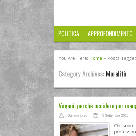
POLITICA
APPROFONDIMENTO
You Are Here:
Home
»
Posts Tagged
Category Archives:
Moralità
Vegani: perché uccidere per man
Stefano Urso
8 Settembre 2016
Chi sono i
professore