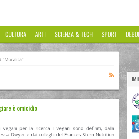
CULTURA
ARTI
SCIENZA & TECH
SPORT
DEBU
twitter
googleplus
facebook
 "moralità"
IM
giare è omicidio
 vegani per la ricerca I vegani sono definiti, dalla
ssa Dwyer e dai colleghi del Frances Stern Nutrition