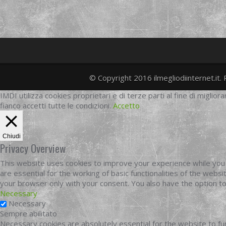
© Copyright 2016 ilmegliodiinternet.it. 
IMDI utilizza cookies proprietari e di terze parti al fine di migliora
fianco accetti tutte le condizioni.
Accetto
Chiudi
Privacy Overview
This website uses cookies to improve your experience while you 
are essential for the working of basic functionalities of the web
your browser only with your consent. You also have the option t
Necessary
Necessary
Sempre abilitato
Necessary cookies are absolutely essential for the website to fun