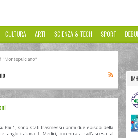
CULTURA
ARTI
SCIENZA & TECH
SPORT
DEBU
twitter
googleplus
facebook
 "Montepulciano"
no
IM
ani
 su Rai 1, sono stati trasmessi i primi due episodi della
e anglo-italiana I Medici, incentrata sull’ascesa al