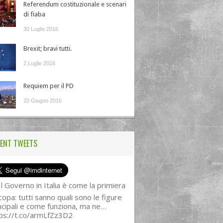
Referendum costituzionale e scenari
di fiaba
30 Luglio 2016
Brexit; bravi tutti.
2 Luglio 2016
Requiem per il PD
20 Giugno 2016
ENT TWEETS
l Governo in Italia è come la primiera
copa: tutti sanno quali sono le figure
ncipali e come funziona, ma ne…
ps://t.co/armLfZz3D2