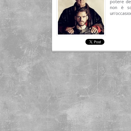
potere del
non è sol
un’occasio