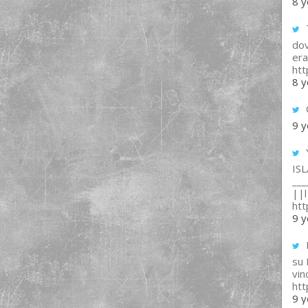
8 y
T
dov
era
ht
8 y
9 y
IS
___
||l 
ht
9 y
su
vin
ht
9 y