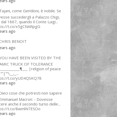
ears ago
ajani, come Gentiloni, è nobile. Se
esse succedergli a Palazzo Chigi,
 dal 1867, quando il Conte Luigi...
tps://t.co/x5gCNARpgG
ears ago
CHRIS BENOIT
ears ago
YOU HAVE BEEN VISITED BY THE
LAMIC TRUCK OF TOLERANCE
___________¶___ |religion of peace
“”|””\__,_...
tps://t.co/yUD4QSKQ78
ears ago
Dieci cose che potresti non sapere
 Emmanuel Macron: - Dovesse
cere anche il secondo turno delle...
tps://t.co/8wmlN7ESOo
ears ago