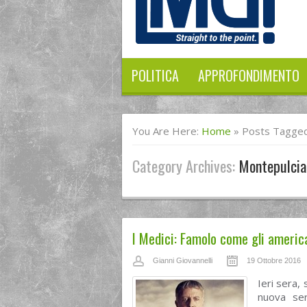
POLITICA
APPROFONDIMENTO
You Are Here:
Home
»
Posts Tagged
Category Archives:
Montepulcia
I Medici: Famolo come gli americ
Gianni Giovannelli
19 Ottobre 2016
Ieri sera,
nuova seri