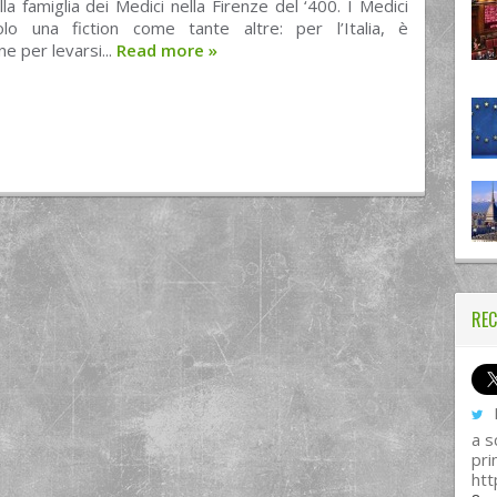
la famiglia dei Medici nella Firenze del ‘400. I Medici
o una fiction come tante altre: per l’Italia, è
ne per levarsi...
Read more
»
REC
I
a s
pri
htt