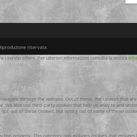
Riproduzione riservata.
twitter
googleplus
facebook
re i servizi offerti. Per ulteriori informazioni consulta la nostra
info
navigate through the website. Out of these, the cookies that ar
site. We also use third-party cookies that help us analyze and und
o opt-out of these cookies. But opting out of some of these cook
ction properly. This category only includes cookies that ensures 