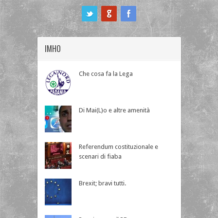
ook
IMHO
Che cosa fa la Lega
Di Mai(L)o e altre amenità
Referendum costituzionale e
scenari di fiaba
Brexit; bravi tutti.