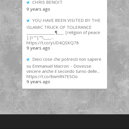
CHRIS BENOIT
9 years ago
YOU HAVE BEEN VISITED BY THE
ISLAMIC TRUCK OF TOLERANCE
______________¶___ |religion of peace
||l “”|””\__,_...
https://t.co/yUD4QSKQ78
9 years ago
Dieci cose che potresti non sapere
su Emmanuel Macron: - Dovesse
vincere anche il secondo turno delle...
https://t.co/8wmlN7ESOo
9 years ago