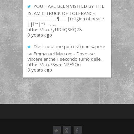
YOU HAVE BEEN VISITED BY THE
ISLAMIC TRUCK OF TOLERANCE
______________¶___ |religion of peace
||l “”|””\__,_...
https://t.co/yUD4QSKQ78
9 years ago
Dieci cose che potresti non sapere
su Emmanuel Macron: - Dovesse
vincere anche il secondo turno delle...
https://t.co/8wmlN7ESOo
9 years ago
ok