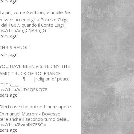
ears ago
ajani, come Gentiloni, è nobile. Se
esse succedergli a Palazzo Chigi,
 dal 1867, quando il Conte Luigi...
tps://t.co/x5gCNARpgG
ears ago
CHRIS BENOIT
ears ago
YOU HAVE BEEN VISITED BY THE
LAMIC TRUCK OF TOLERANCE
___________¶___ |religion of peace
“”|””\__,_...
tps://t.co/yUD4QSKQ78
ears ago
Dieci cose che potresti non sapere
 Emmanuel Macron: - Dovesse
cere anche il secondo turno delle...
tps://t.co/8wmlN7ESOo
ears ago