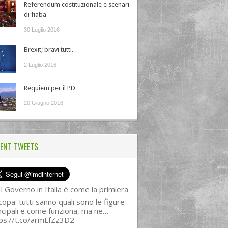
Referendum costituzionale e scenari
di fiaba
30 Luglio 2016
Brexit; bravi tutti.
2 Luglio 2016
Requiem per il PD
20 Giugno 2016
ENT TWEETS
l Governo in Italia è come la primiera
copa: tutti sanno quali sono le figure
ncipali e come funziona, ma ne…
ps://t.co/armLfZz3D2