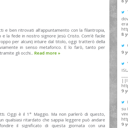
8 y
T
dov
era
ht
tti e ben ritrovati all’appuntamento con la filantropia,
8 y
o e la fede in nostro signore Jesù Cristo. Com’è facile
oppo per alcuni) intuire dal titolo, oggi tratterò della
vviamente in senso metaforico. E lo farò, tanto per
9 y
ramite gli occhi...
Read more
»
IS
___
||l 
ht
9 y
su
vin
utti. Oggi è il 1° Maggio. Ma non parlerò di questo,
ht
un qualsiasi ritardato che sappia leggere può andare
9 y
ondire il significato di questa giornata con una