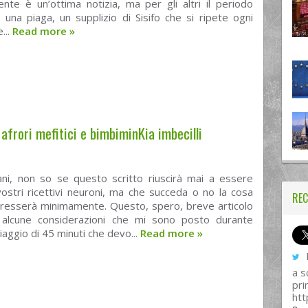
nte è un’ottima notizia, ma per gli altri il periodo
è una piaga, un supplizio di Sisifo che si ripete ogni
...
Read more
»
 afrori mefitici e bimbiminKia imbecilli
ni, non so se questo scritto riuscirà mai a essere
vostri ricettivi neuroni, ma che succeda o no la cosa
REC
eresserà minimamente. Questo, spero, breve articolo
alcune considerazioni che mi sono posto durante
viaggio di 45 minuti che devo...
Read more
»
I
a s
pri
htt