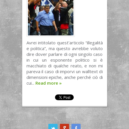
Avrei intitolato quest’articolo “illegalità
e politica”, ma questo avrebbe voluto
dire dover parlare di ogni singolo caso
in cui un esponente politico si è
macchiato di qualche reato, e non mi
pareva il caso di imporvi un walltext di
dimensioni epiche, anche perché ciò di
cui...
Read more
»
ook