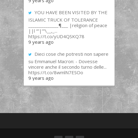
9 years ago
YOU HAVE BEEN VISITED BY THE
ISLAMIC TRUCK OF TOLERANCE
______________¶___ |religion of peace
||l “”|””\__,_...
https://t.co/yUD4QSKQ78
9 years ago
Dieci cose che potresti non sapere
su Emmanuel Macron: - Dovesse
vincere anche il secondo turno delle...
https://t.co/8wmlN7ESOo
9 years ago