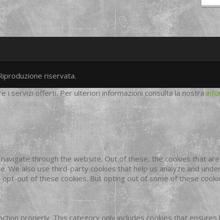
Riproduzione riservata.
twitter
googleplus
facebook
re i servizi offerti. Per ulteriori informazioni consulta la nostra
info
navigate through the website. Out of these, the cookies that ar
site. We also use third-party cookies that help us analyze and und
o opt-out of these cookies. But opting out of some of these cook
ction properly. This category only includes cookies that ensures 