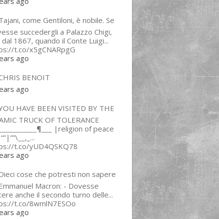
ears ago
ajani, come Gentiloni, è nobile. Se
esse succedergli a Palazzo Chigi,
 dal 1867, quando il Conte Luigi...
tps://t.co/x5gCNARpgG
ears ago
CHRIS BENOIT
ears ago
YOU HAVE BEEN VISITED BY THE
LAMIC TRUCK OF TOLERANCE
___________¶___ |religion of peace
“”|””\__,_...
tps://t.co/yUD4QSKQ78
ears ago
Dieci cose che potresti non sapere
 Emmanuel Macron: - Dovesse
cere anche il secondo turno delle...
tps://t.co/8wmlN7ESOo
ears ago