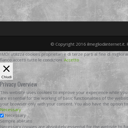
© Copyright 2016 ilmegliodiinternet.it. 
IMDI utilizza cookies proprietari e di terze parti al fine di migliora
fianco accetti tutte le condizioni.
Accetto
Chiudi
Privacy Overview
This website uses cookies to improve your experience while you 
are essential for the working of basic functionalities of the web
your browser only with your consent. You also have the option t
Necessary
Necessary
Sempre abilitato
Necessary cookies are absolutely essential for the website to fun