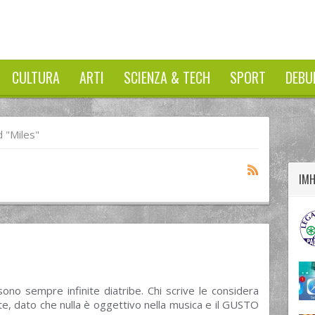
CULTURA
ARTI
SCIENZA & TECH
SPORT
DEBU
twitter
googleplus
facebook
 "miles"
IM
sono sempre infinite diatribe. Chi scrive le considera
te, dato che nulla è oggettivo nella musica e il GUSTO