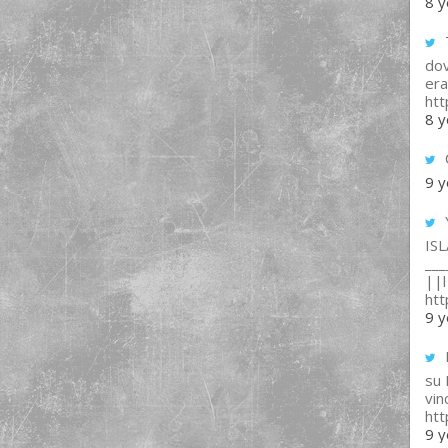
8 y
T
dov
era
ht
8 y
9 y
IS
___
||l 
ht
9 y
su
vin
ht
9 y