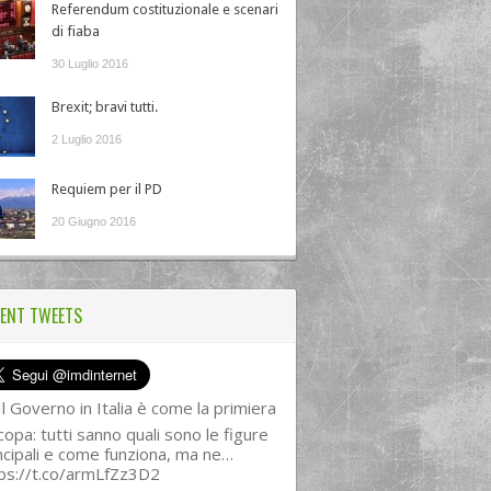
Referendum costituzionale e scenari
di fiaba
30 Luglio 2016
Brexit; bravi tutti.
2 Luglio 2016
Requiem per il PD
20 Giugno 2016
ENT TWEETS
l Governo in Italia è come la primiera
copa: tutti sanno quali sono le figure
ncipali e come funziona, ma ne…
ps://t.co/armLfZz3D2