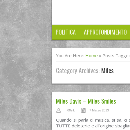
POLITICA
APPROFONDIMENTO
You Are Here:
Home
»
Posts Tagged
Category Archives:
Miles
Miles Davis – Miles Smiles
m00sik
7 Marzo 2013
Quando si parla di musica, si sa, ci 
TUTTE deleterie e all’origine sbaglia