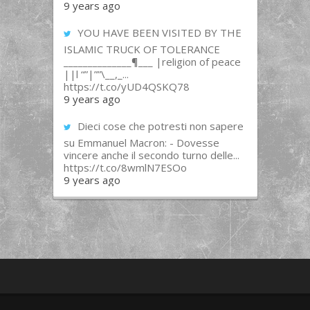
9 years ago
YOU HAVE BEEN VISITED BY THE
ISLAMIC TRUCK OF TOLERANCE
______________¶___ |religion of peace
||l “”|””\__,_...
https://t.co/yUD4QSKQ78
9 years ago
Dieci cose che potresti non sapere
su Emmanuel Macron: - Dovesse
vincere anche il secondo turno delle...
https://t.co/8wmlN7ESOo
9 years ago