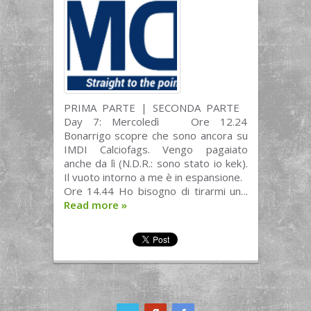
PRIMA PARTE | SECONDA PARTE
Day 7: Mercoledì Ore 12.24
Bonarrigo scopre che sono ancora su
IMDI Calciofags. Vengo pagaiato
anche da lì (N.D.R.: sono stato io kek).
Il vuoto intorno a me è in espansione.
Ore 14.44 Ho bisogno di tirarmi un...
Read more
»
ook