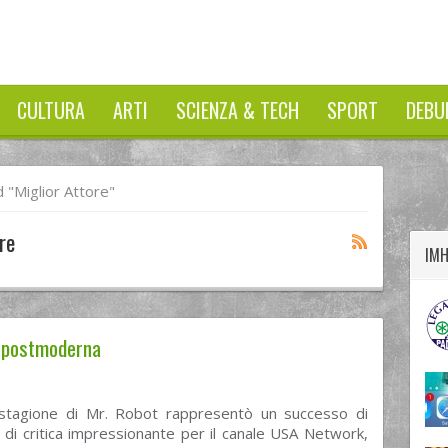
CULTURA
ARTI
SCIENZA & TECH
SPORT
DEBU
twitter
googleplus
facebook
"miglior Attore"
re
IM
a postmoderna
stagione di Mr. Robot rappresentò un successo di
 di critica impressionante per il canale USA Network,