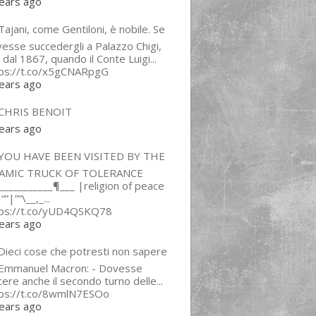
ears ago
ajani, come Gentiloni, è nobile. Se
esse succedergli a Palazzo Chigi,
 dal 1867, quando il Conte Luigi...
tps://t.co/x5gCNARpgG
ears ago
CHRIS BENOIT
ears ago
YOU HAVE BEEN VISITED BY THE
LAMIC TRUCK OF TOLERANCE
___________¶___ |religion of peace
“”|””\__,_...
tps://t.co/yUD4QSKQ78
ears ago
Dieci cose che potresti non sapere
 Emmanuel Macron: - Dovesse
cere anche il secondo turno delle...
tps://t.co/8wmlN7ESOo
ears ago