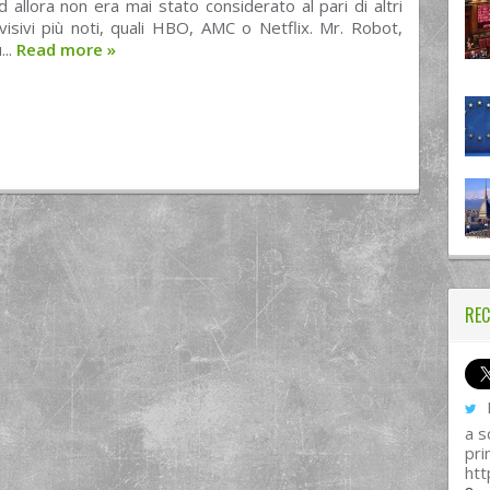
d allora non era mai stato considerato al pari di altri
evisivi più noti, quali HBO, AMC o Netflix. Mr. Robot,
...
Read more
»
REC
I
a s
pri
htt