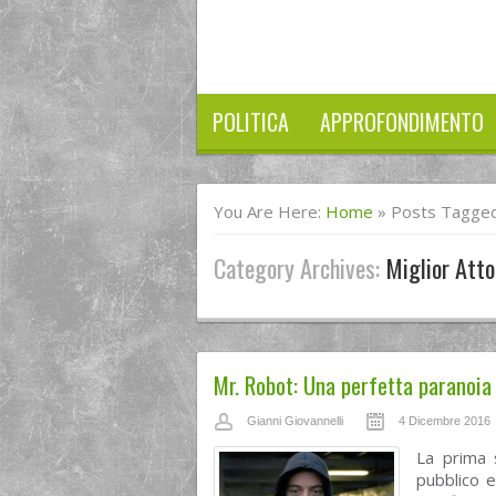
POLITICA
APPROFONDIMENTO
You Are Here:
Home
»
Posts Tagged 
Category Archives:
Miglior Atto
Mr. Robot: Una perfetta paranoi
Gianni Giovannelli
4 Dicembre 2016
La prima 
pubblico e