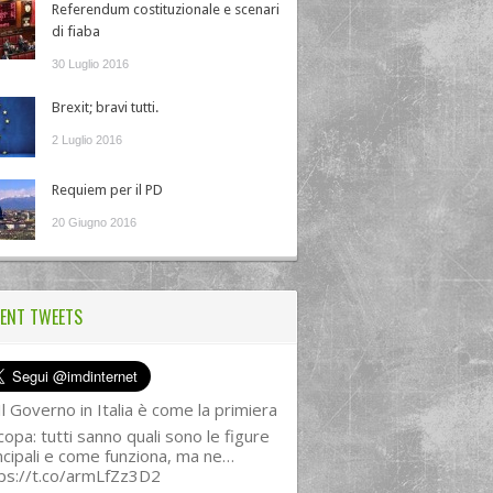
Referendum costituzionale e scenari
di fiaba
30 Luglio 2016
Brexit; bravi tutti.
2 Luglio 2016
Requiem per il PD
20 Giugno 2016
ENT TWEETS
l Governo in Italia è come la primiera
copa: tutti sanno quali sono le figure
ncipali e come funziona, ma ne…
ps://t.co/armLfZz3D2