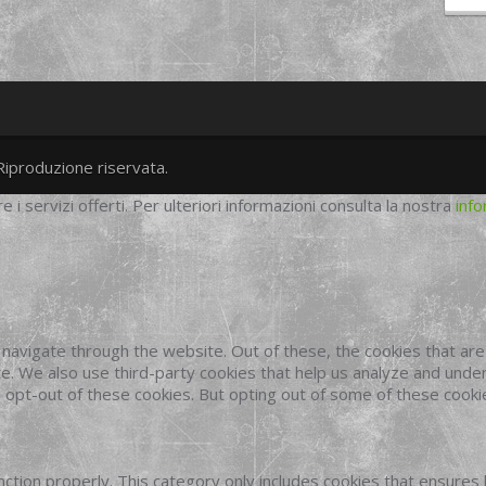
Riproduzione riservata.
twitter
googleplus
facebook
re i servizi offerti. Per ulteriori informazioni consulta la nostra
info
navigate through the website. Out of these, the cookies that ar
site. We also use third-party cookies that help us analyze and und
o opt-out of these cookies. But opting out of some of these cook
ction properly. This category only includes cookies that ensures 