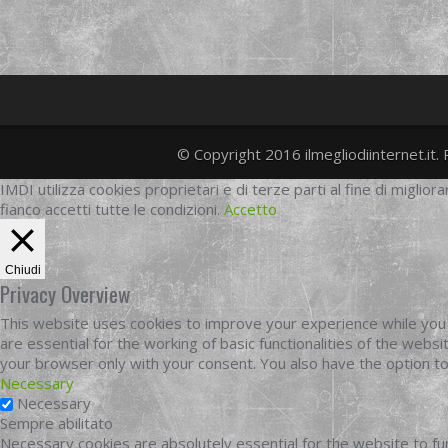
© Copyright 2016 ilmegliodiinternet.it. 
IMDI utilizza cookies proprietari e di terze parti al fine di migliora
fianco accetti tutte le condizioni.
Accetto
Chiudi
Privacy Overview
This website uses cookies to improve your experience while you 
are essential for the working of basic functionalities of the web
your browser only with your consent. You also have the option t
Necessary
Necessary
Sempre abilitato
Necessary cookies are absolutely essential for the website to fun