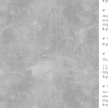
8 y
T
dov
era
ht
8 y
9 y
IS
___
||l 
ht
9 y
su
vin
ht
9 y