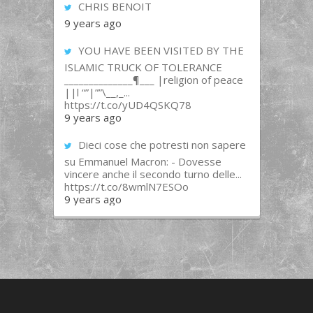
CHRIS BENOIT
9 years ago
YOU HAVE BEEN VISITED BY THE
ISLAMIC TRUCK OF TOLERANCE
______________¶___ |religion of peace
||l “”|””\__,_...
https://t.co/yUD4QSKQ78
9 years ago
Dieci cose che potresti non sapere
su Emmanuel Macron: - Dovesse
vincere anche il secondo turno delle...
https://t.co/8wmlN7ESOo
9 years ago