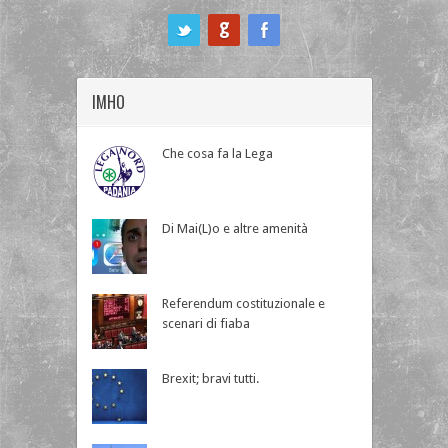
ook
IMHO
Che cosa fa la Lega
Di Mai(L)o e altre amenità
Referendum costituzionale e
scenari di fiaba
Brexit; bravi tutti.