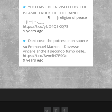
YOU HAVE BEEN VISITED BY THE
ISLAMIC TRUCK OF TOLERANCE
______________¶___ |religion of peace
||l “”|””\__,_...
https://t.co/yUD4QSKQ78
9 years ago
Dieci cose che potresti non sapere
su Emmanuel Macron: - Dovesse
vincere anche il secondo turno delle...
https://t.co/8wmlN7ESOo
9 years ago