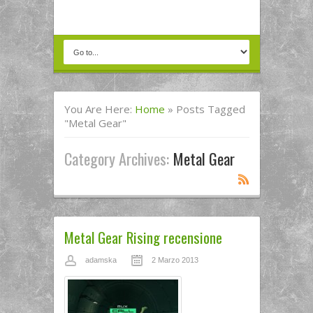
You Are Here:
Home
»
Posts Tagged
"metal Gear"
Category Archives:
Metal Gear
Metal Gear Rising recensione
adamska
2 Marzo 2013