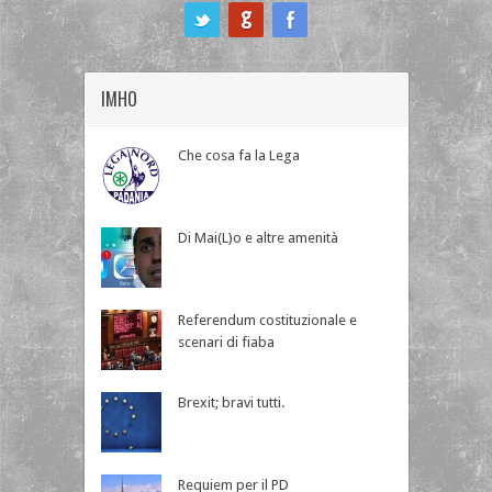
ook
IMHO
Che cosa fa la Lega
Di Mai(L)o e altre amenità
Referendum costituzionale e
scenari di fiaba
Brexit; bravi tutti.
Requiem per il PD