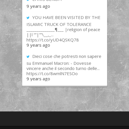
9 years ago
YOU HAVE BEEN VISITED BY THE
ISLAMIC TRUCK OF TOLERANCE
______________¶___ |religion of peace
||l “”|””\__,_...
https://t.co/yUD4QSKQ78
9 years ago
Dieci cose che potresti non sapere
su Emmanuel Macron: - Dovesse
vincere anche il secondo turno delle...
https://t.co/8wmlN7ESOo
9 years ago