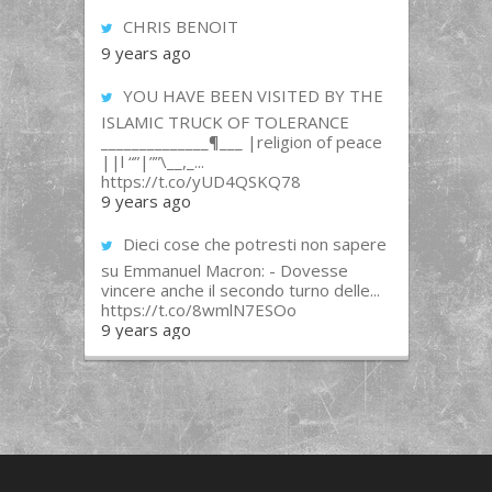
CHRIS BENOIT
9 years ago
YOU HAVE BEEN VISITED BY THE
ISLAMIC TRUCK OF TOLERANCE
______________¶___ |religion of peace
||l “”|””\__,_...
https://t.co/yUD4QSKQ78
9 years ago
Dieci cose che potresti non sapere
su Emmanuel Macron: - Dovesse
vincere anche il secondo turno delle...
https://t.co/8wmlN7ESOo
9 years ago