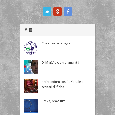
ook
IMHO
Che cosa fa la Lega
Di Mai(L)o e altre amenità
Referendum costituzionale e
scenari di fiaba
Brexit; bravi tutti.