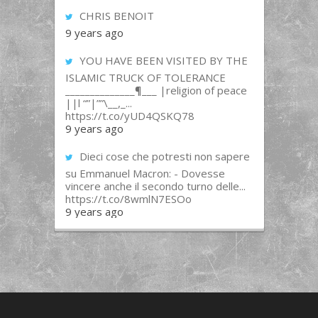
CHRIS BENOIT
9 years ago
YOU HAVE BEEN VISITED BY THE
ISLAMIC TRUCK OF TOLERANCE
______________¶___ |religion of peace
||l “”|””\__,_...
https://t.co/yUD4QSKQ78
9 years ago
Dieci cose che potresti non sapere
su Emmanuel Macron: - Dovesse
vincere anche il secondo turno delle...
https://t.co/8wmlN7ESOo
9 years ago