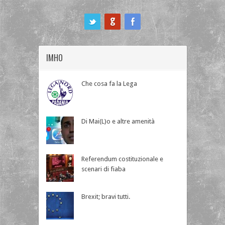
ook
IMHO
Che cosa fa la Lega
Di Mai(L)o e altre amenità
Referendum costituzionale e
scenari di fiaba
Brexit; bravi tutti.