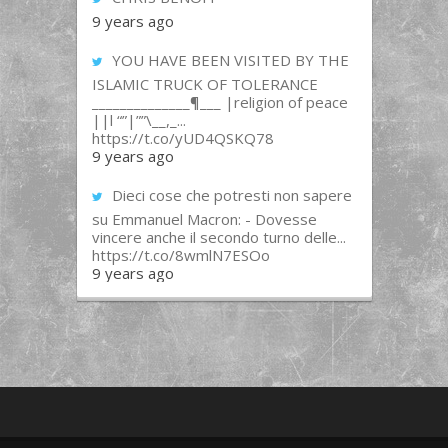
9 years ago
YOU HAVE BEEN VISITED BY THE
ISLAMIC TRUCK OF TOLERANCE
______________¶___ |religion of peace
||l “”|””\__,_...
https://t.co/yUD4QSKQ78
9 years ago
Dieci cose che potresti non sapere
su Emmanuel Macron: - Dovesse
vincere anche il secondo turno delle...
https://t.co/8wmlN7ESOo
9 years ago