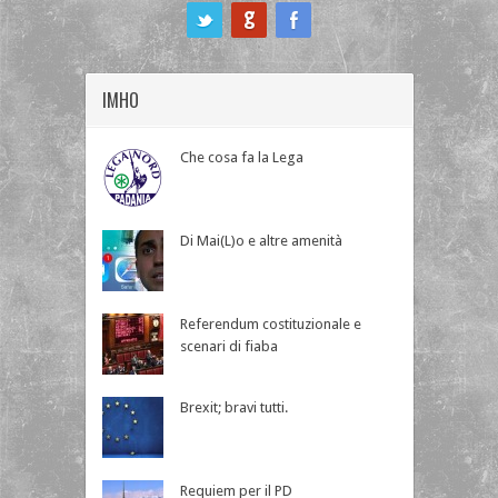
ook
IMHO
Che cosa fa la Lega
Di Mai(L)o e altre amenità
Referendum costituzionale e
scenari di fiaba
Brexit; bravi tutti.
Requiem per il PD