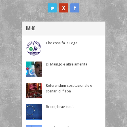
ook
IMHO
Che cosa fa la Lega
Di Mai(L)o e altre amenità
Referendum costituzionale e
scenari di fiaba
Brexit; bravi tutti.