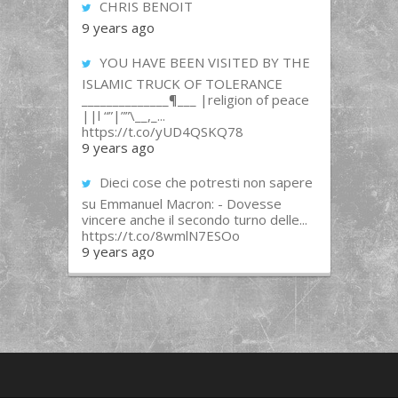
CHRIS BENOIT
9 years ago
YOU HAVE BEEN VISITED BY THE
ISLAMIC TRUCK OF TOLERANCE
______________¶___ |religion of peace
||l “”|””\__,_...
https://t.co/yUD4QSKQ78
9 years ago
Dieci cose che potresti non sapere
su Emmanuel Macron: - Dovesse
vincere anche il secondo turno delle...
https://t.co/8wmlN7ESOo
9 years ago