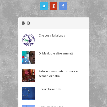
ook
IMHO
Che cosa fa la Lega
Di Mai(L)o e altre amenità
Referendum costituzionale e
scenari di fiaba
Brexit; bravi tutti.