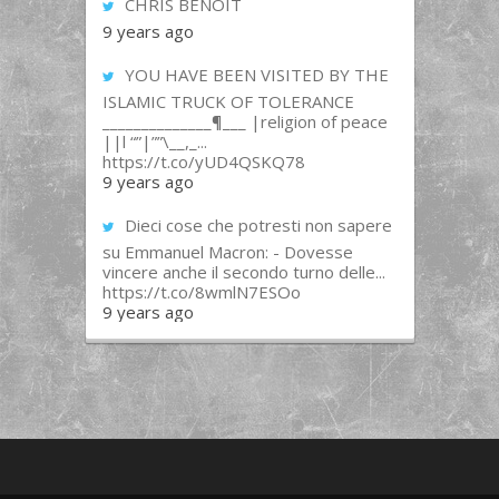
CHRIS BENOIT
9 years ago
YOU HAVE BEEN VISITED BY THE
ISLAMIC TRUCK OF TOLERANCE
______________¶___ |religion of peace
||l “”|””\__,_...
https://t.co/yUD4QSKQ78
9 years ago
Dieci cose che potresti non sapere
su Emmanuel Macron: - Dovesse
vincere anche il secondo turno delle...
https://t.co/8wmlN7ESOo
9 years ago