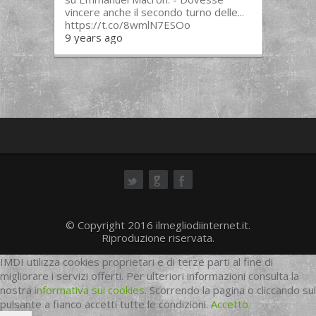
vincere anche il secondo turno delle...
https://t.co/8wmlN7ESOo
9 years ago
ok
© Copyright 2016 ilmegliodiinternet.it.
Riproduzione riservata.
IMDI utilizza cookies proprietari e di terze parti al fine di
migliorare i servizi offerti. Per ulteriori informazioni consulta la
nostra
informativa sui cookies
. Scorrendo la pagina o cliccando sul
pulsante a fianco accetti tutte le condizioni.
Accetto