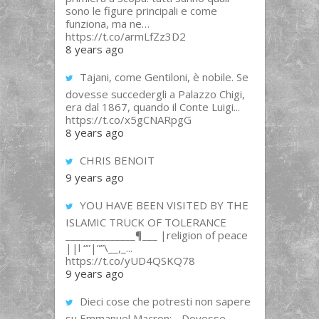
sono le figure principali e come
funziona, ma ne…
https://t.co/armLfZz3D2
8 years ago
Tajani, come Gentiloni, è nobile. Se
dovesse succedergli a Palazzo Chigi,
era dal 1867, quando il Conte Luigi...
https://t.co/x5gCNARpgG
8 years ago
CHRIS BENOIT
9 years ago
YOU HAVE BEEN VISITED BY THE
ISLAMIC TRUCK OF TOLERANCE
______________¶___ |religion of peace
||l “”|””\__,_...
https://t.co/yUD4QSKQ78
9 years ago
Dieci cose che potresti non sapere
su Emmanuel Macron: - Dovesse