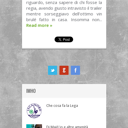
riguardo, senza sapere di chi fosse la
regia, avendo giusto intravisto il trailer
mentre sorseggiavo dell’ottimo vin
brulé fatto in casa. Insomma non...
Read more
»
ook
IMHO
Che cosa fa la Lega
Di Mai(L)o e altre amenità