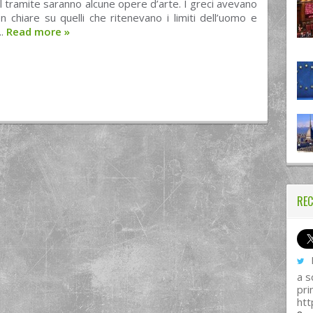
 il tramite saranno alcune opere d’arte. I greci avevano
n chiare su quelli che ritenevano i limiti dell’uomo e
..
Read more
»
REC
I
a s
pri
htt