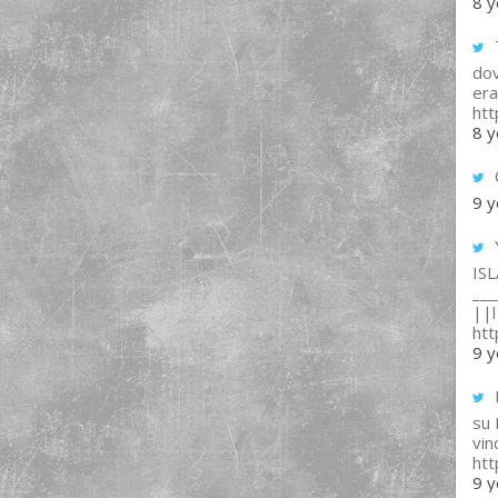
8 y
T
dov
era
ht
8 y
9 y
IS
___
||l 
ht
9 y
su
vin
ht
9 y