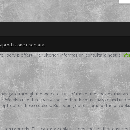
Riproduzione riservata.
twitter
googleplus
facebook
re i servizi offerti. Per ulteriori informazioni consulta la nostra
info
navigate through the website. Out of these, the cookies that ar
site. We also use third-party cookies that help us analyze and und
o opt-out of these cookies. But opting out of some of these cook
ction properly. This category only includes cookies that ensures 