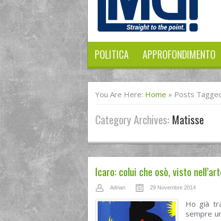
POLITICA
APPROFONDIMENTO
You Are Here:
Home
»
Posts Tagged
Category Archives:
Matisse
Icaro: colui che osò, visto nell’art
Adrian
29 Novembre 2014
Ho già tra
sempre un 