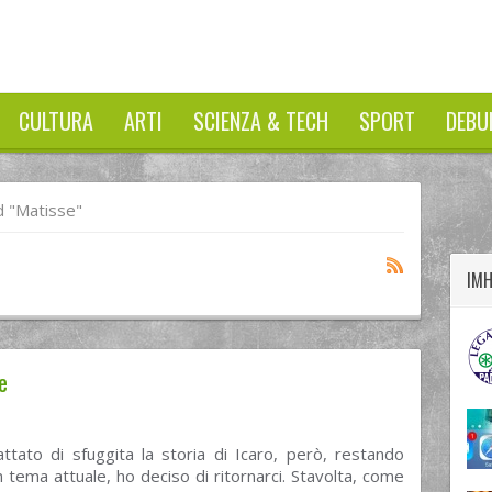
CULTURA
ARTI
SCIENZA & TECH
SPORT
DEBU
twitter
googleplus
facebook
 "Matisse"
IM
e
ttato di sfuggita la storia di Icaro, però, restando
tema attuale, ho deciso di ritornarci. Stavolta, come