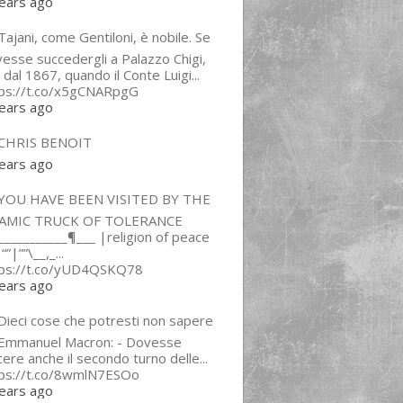
ears ago
ajani, come Gentiloni, è nobile. Se
esse succedergli a Palazzo Chigi,
 dal 1867, quando il Conte Luigi...
tps://t.co/x5gCNARpgG
ears ago
CHRIS BENOIT
ears ago
YOU HAVE BEEN VISITED BY THE
LAMIC TRUCK OF TOLERANCE
___________¶___ |religion of peace
“”|””\__,_...
tps://t.co/yUD4QSKQ78
ears ago
Dieci cose che potresti non sapere
 Emmanuel Macron: - Dovesse
cere anche il secondo turno delle...
tps://t.co/8wmlN7ESOo
ears ago