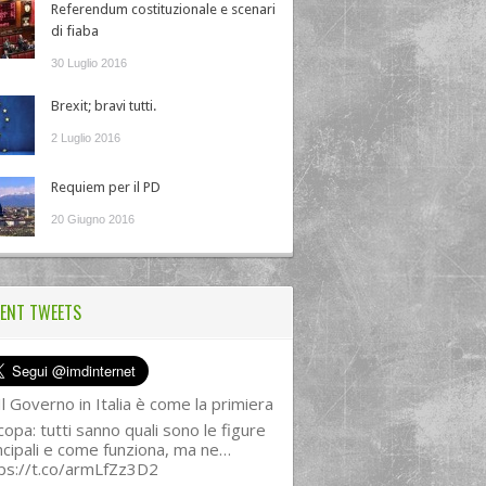
Referendum costituzionale e scenari
di fiaba
30 Luglio 2016
Brexit; bravi tutti.
2 Luglio 2016
Requiem per il PD
20 Giugno 2016
ENT TWEETS
l Governo in Italia è come la primiera
copa: tutti sanno quali sono le figure
ncipali e come funziona, ma ne…
ps://t.co/armLfZz3D2