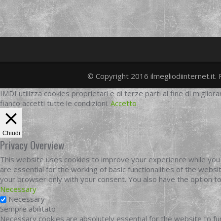
© Copyright 2016 ilmegliodiinternet.it. 
IMDI utilizza cookies proprietari e di terze parti al fine di migliora
fianco accetti tutte le condizioni.
Accetto
Chiudi
Privacy Overview
This website uses cookies to improve your experience while you 
are essential for the working of basic functionalities of the web
your browser only with your consent. You also have the option t
Necessary
Necessary
Sempre abilitato
Necessary cookies are absolutely essential for the website to fun