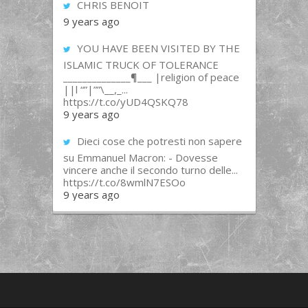
CHRIS BENOIT
9 years ago
YOU HAVE BEEN VISITED BY THE
ISLAMIC TRUCK OF TOLERANCE
______________¶___ |religion of peace
||l “”|””\__,_...
https://t.co/yUD4QSKQ78
9 years ago
Dieci cose che potresti non sapere
su Emmanuel Macron: - Dovesse
vincere anche il secondo turno delle...
https://t.co/8wmlN7ESOo
9 years ago