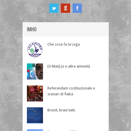
ook
IMHO
Che cosa fa la Lega
Di Mai(L)o e altre amenità
Referendum costituzionale e
scenari di fiaba
Brexit; bravi tutti.