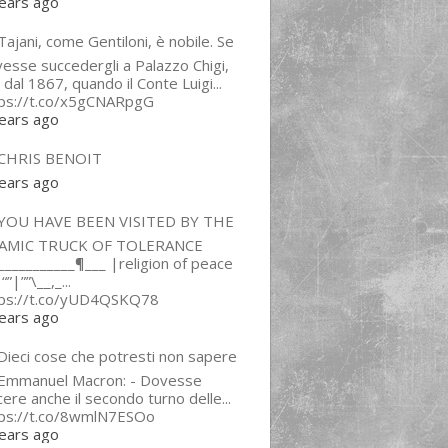
ears ago
ajani, come Gentiloni, è nobile. Se
esse succedergli a Palazzo Chigi,
 dal 1867, quando il Conte Luigi...
tps://t.co/x5gCNARpgG
ears ago
CHRIS BENOIT
ears ago
YOU HAVE BEEN VISITED BY THE
LAMIC TRUCK OF TOLERANCE
___________¶___ |religion of peace
“”|””\__,_...
tps://t.co/yUD4QSKQ78
ears ago
Dieci cose che potresti non sapere
 Emmanuel Macron: - Dovesse
cere anche il secondo turno delle...
tps://t.co/8wmlN7ESOo
ears ago