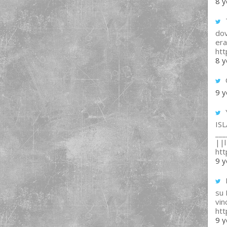
8 y
T
dov
era
ht
8 y
9 y
IS
___
||l 
ht
9 y
su
vin
ht
9 y