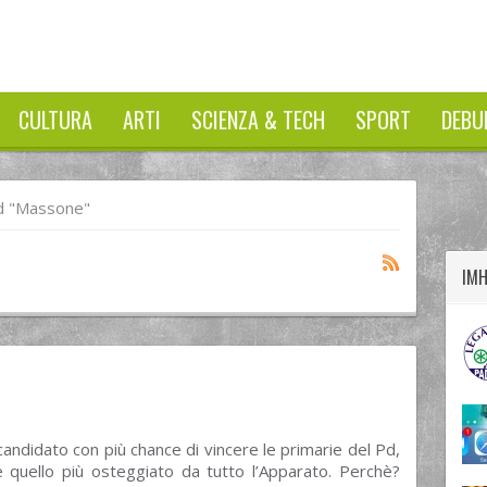
CULTURA
ARTI
SCIENZA & TECH
SPORT
DEBU
twitter
googleplus
facebook
d "Massone"
IM
l candidato con più chance di vincere le primarie del Pd,
quello più osteggiato da tutto l’Apparato. Perchè?