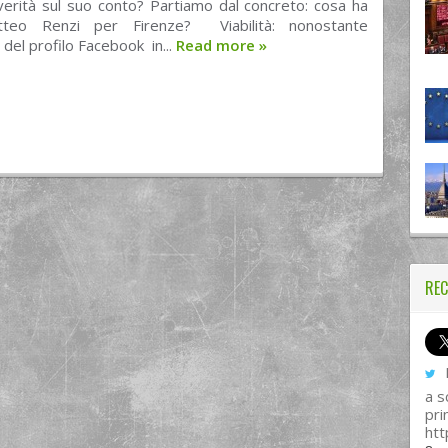
verità sul suo conto? Partiamo dal concreto: cosa ha
tteo Renzi per Firenze? Viabilità: nonostante
 del profilo Facebook in...
Read more
»
REC
I
a s
pri
htt