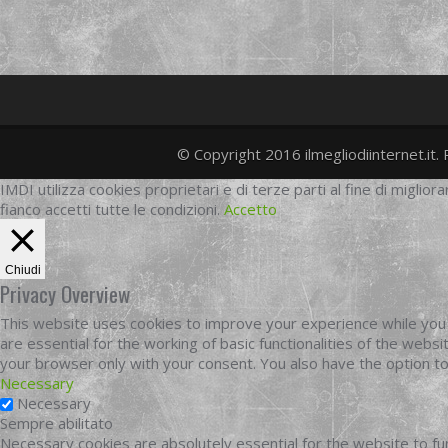
© Copyright 2016 ilmegliodiinternet.it. 
IMDI utilizza cookies proprietari e di terze parti al fine di migliora
fianco accetti tutte le condizioni.
Accetto
Chiudi
Privacy Overview
This website uses cookies to improve your experience while you 
are essential for the working of basic functionalities of the web
your browser only with your consent. You also have the option t
Necessary
Necessary
Sempre abilitato
Necessary cookies are absolutely essential for the website to fun