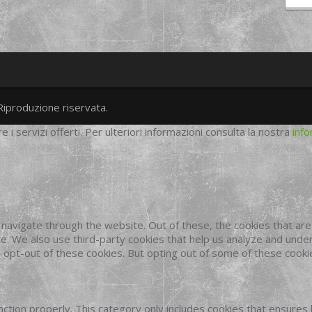
Riproduzione riservata.
twitter
googleplus
facebook
re i servizi offerti. Per ulteriori informazioni consulta la nostra
info
navigate through the website. Out of these, the cookies that ar
site. We also use third-party cookies that help us analyze and und
o opt-out of these cookies. But opting out of some of these cook
ction properly. This category only includes cookies that ensures 