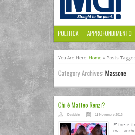
POLITICA
APPROFONDIMENTO
You Are Here:
Home
»
Posts Tagge
Category Archives:
Massone
Chi è Matteo Renzi?
Davidelo
11 Novembre 2013
E’ forse i
ma anche 