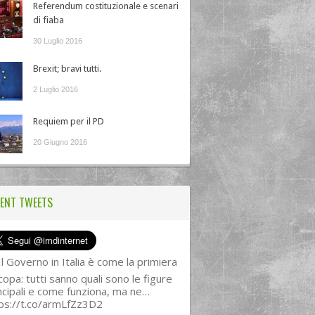
Referendum costituzionale e scenari
di fiaba
30 Luglio 2016
Brexit; bravi tutti.
2 Luglio 2016
Requiem per il PD
20 Giugno 2016
ENT TWEETS
l Governo in Italia è come la primiera
copa: tutti sanno quali sono le figure
ncipali e come funziona, ma ne…
ps://t.co/armLfZz3D2