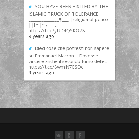
YOU HAVE BEEN VISITED BY THE
ISLAMIC TRUCK OF TOLERANCE
______________¶___ |religion of peace
||l “”|””\__,_...
https://t.co/yUD4QSKQ78
9 years ago
Dieci cose che potresti non sapere
su Emmanuel Macron: - Dovesse
vincere anche il secondo turno delle...
https://t.co/8wmlN7ESOo
9 years ago
ok