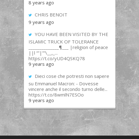
8 years ago
CHRIS BENOIT
9 years ago
YOU HAVE BEEN VISITED BY THE
ISLAMIC TRUCK OF TOLERANCE
______________¶___ |religion of peace
||l “”|””\__,_...
https://t.co/yUD4QSKQ78
9 years ago
Dieci cose che potresti non sapere
su Emmanuel Macron: - Dovesse
vincere anche il secondo turno delle...
https://t.co/8wmlN7ESOo
9 years ago