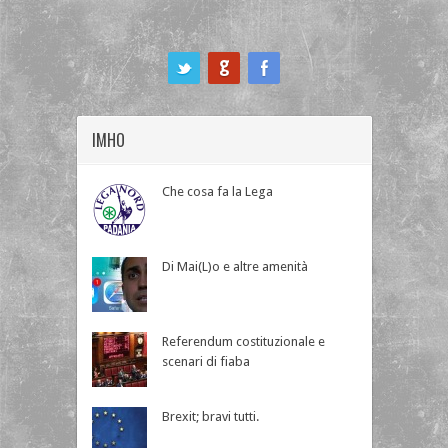
ook
IMHO
Che cosa fa la Lega
Di Mai(L)o e altre amenità
Referendum costituzionale e
scenari di fiaba
Brexit; bravi tutti.