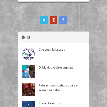
ook
IMHO
Che cosa fa la Lega
Di Mai(L)o e altre amenità
Referendum costituzionale e
scenari di fiaba
Brexit; bravi tutti.